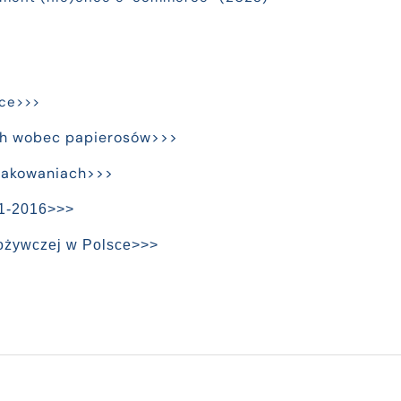
ace>>>
ych wobec papierosów>>>
opakowaniach>>>
11-2016>>>
pożywczej w Polsce>>>