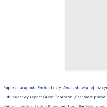
Raport europosła Enrico Letty „Znacznie więcej niż ry
Jubileuszowy raport Grant Thornton „Barometr prawa
Raport Fundacji Forum Konsumentow „Dlaczego kons