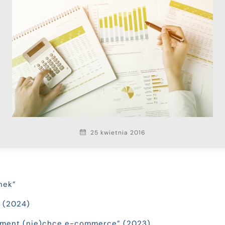
25 kwietnia 2016
nek”
” (2024)
ument (nie)chce e-commerce” (2023)