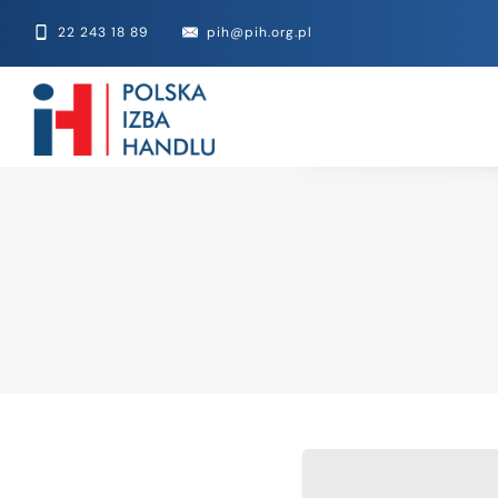
22 243 18 89
pih@pih.org.pl