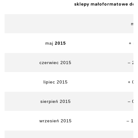
sklepy małoformatowe do 
m
maj
2015
+ 5
czerwiec 2015
– 2,
lipiec 2015
+ 0,
sierpień 2015
– 0,
wrzesień 2015
– 10