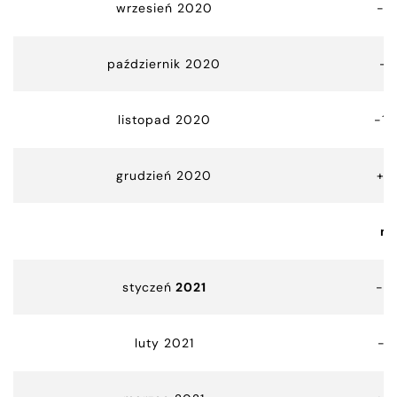
wrzesień 2020
-10
październik 2020
-1
listopad 2020
-10
grudzień 2020
+5
m
styczeń
2021
-12
luty 2021
-3