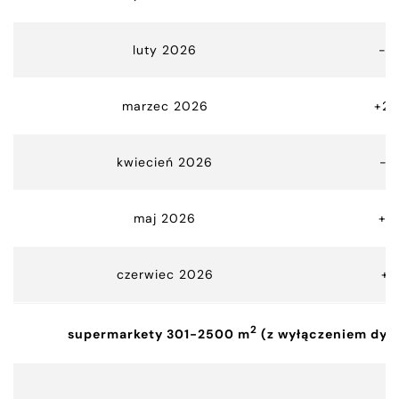
luty 2026
-4
marzec 2026
+20
kwiecień 2026
-2
maj 2026
+6
czerwiec 2026
+1
2
supermarkety 301-2500 m
(z wyłączeniem dys