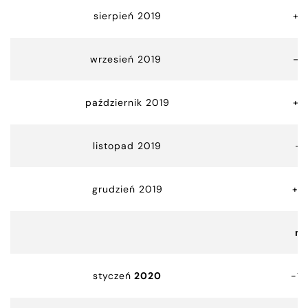
sierpień 2019
+2
wrzesień 2019
– 
październik 2019
+3
listopad 2019
-1
grudzień 2019
+4
m
styczeń
2020
-14