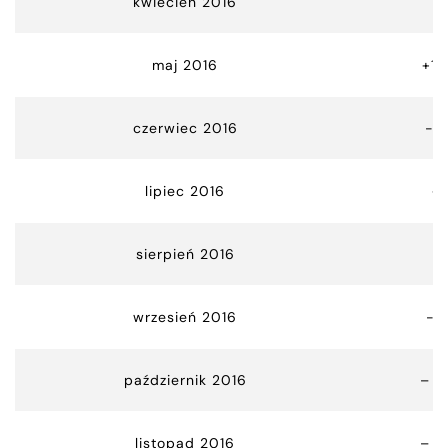
kwiecień 2016
+
maj 2016
+10
czerwiec 2016
-0
lipiec 2016
+
sierpień 2016
-
wrzesień 2016
-4
październik 2016
– 2
listopad 2016
– 8