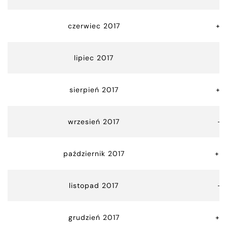
czerwiec 2017
+3
lipiec 2017
-
sierpień 2017
+ 2
wrzesień 2017
-1
październik 2017
+2
listopad 2017
– 
grudzień 2017
+8