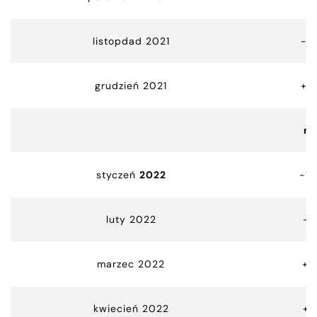
listopdad 2021
-8
grudzień 2021
+9
m
styczeń
2022
-14
luty 2022
-1
marzec 2022
+2
kwiecień 2022
+1