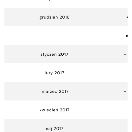
grudzień 2016
+9
m
styczeń
2017
– 1
luty 2017
– 3
marzec 2017
+ 1
kwiecień 2017
0
maj 2017
+