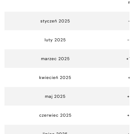
m
styczeń 2025
-11
luty 2025
-4
marzec 2025
+16
kwiecień 2025
+4
maj 2025
+2
czerwiec 2025
+0
lipiec 2025
+2