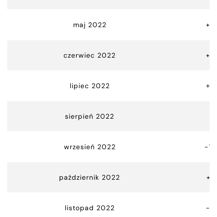
maj 2022
+8
czerwiec 2022
+0
lipiec 2022
+2
sierpień 2022
wrzesień 2022
-10
październik 2022
+5
listopad 2022
-8