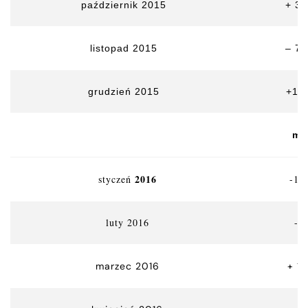
październik 2015
+ 3,
listopad 2015
– 7,
grudzień 2015
+13
m
2016
styczeń
-17
luty 2016
-3
marzec 2016
+ 1