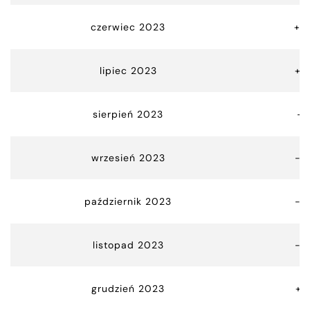
czerwiec 2023
+0
lipiec 2023
+2
sierpień 2023
-1
wrzesień 2023
-3
październik 2023
-2
listopad 2023
-9
grudzień 2023
+7