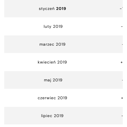
styczeń
2019
-10
luty 2019
-2
marzec 2019
+1
kwiecień 2019
+4
maj 2019
+
czerwiec 2019
+7
lipiec 2019
-3