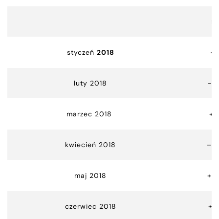
m
styczeń
2018
-1
luty 2018
-5
marzec 2018
+ 
kwiecień 2018
– 4
maj 2018
+ 1
czerwiec 2018
+2