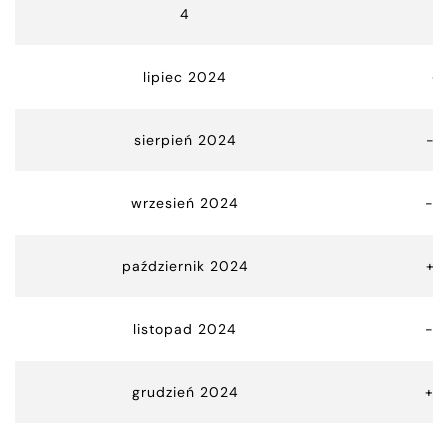
4
lipiec 2024
+
sierpień 2024
-0
wrzesień 2024
-9
październik 2024
+3
listopad 2024
-9
grudzień 2024
+5