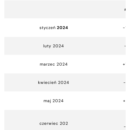
m
styczeń
2024
-12
luty 2024
-1
marzec 2024
+14
kwiecień 2024
-4
maj 2024
+12
czerwiec 202
-3