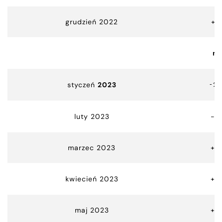
grudzień 2022
+5
m
styczeń
2023
-10
luty 2023
-4
marzec 2023
+15
kwiecień 2023
+0
maj 2023
+6