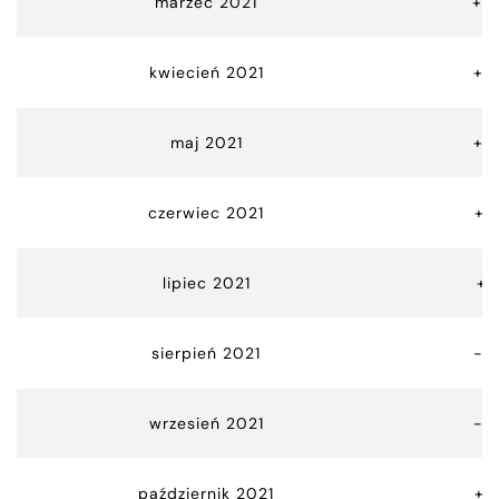
marzec 2021
+14
kwiecień 2021
+0
maj 2021
+5
czerwiec 2021
+5
lipiec 2021
+3
sierpień 2021
-6
wrzesień 2021
-5
październik 2021
+3