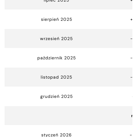
sierpień 2025
+0
wrzesień 2025
-9
październik 2025
-9
listopad 2025
-9
grudzień 2025
+
m
styczeń 2026
-13