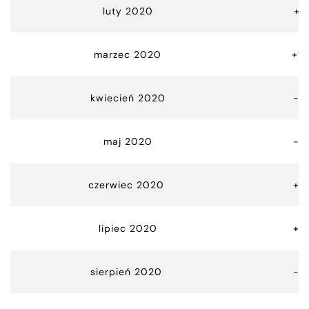
luty 2020
+2
marzec 2020
+15
kwiecień 2020
-0
maj 2020
-0
czerwiec 2020
+0
lipiec 2020
+5
sierpień 2020
-0