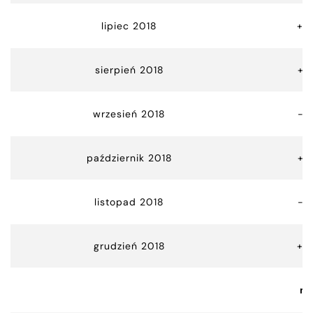
lipiec 2018
+0
sierpień 2018
+0
wrzesień 2018
-9
październik 2018
+2
listopad 2018
-9
grudzień 2018
+8
m