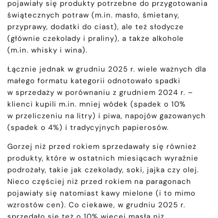
pojawiały się produkty potrzebne do przygotowania
świątecznych potraw (m.in. masło, śmietany,
przyprawy, dodatki do ciast), ale też słodycze
(głównie czekolady i praliny), a także alkohole
(m.in. whisky i wina).
Łącznie jednak w grudniu 2025 r. wiele ważnych dla
małego formatu kategorii odnotowało spadki
w sprzedaży w porównaniu z grudniem 2024 r. –
klienci kupili m.in. mniej wódek (spadek o 10%
w przeliczeniu na litry) i piwa, napojów gazowanych
(spadek o 4%) i tradycyjnych papierosów.
Gorzej niż przed rokiem sprzedawały się również
produkty, które w ostatnich miesiącach wyraźnie
podrożały, takie jak czekolady, soki, jajka czy olej.
Nieco częściej niż przed rokiem na paragonach
pojawiały się natomiast kawy mielone (i to mimo
wzrostów cen). Co ciekawe, w grudniu 2025 r.
sprzedało się też o 10% więcej masła niż