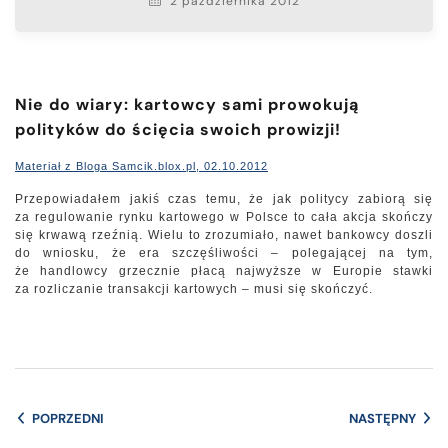
2 października 2012
Nie do wiary: kartowcy sami prowokują
polityków do ścięcia swoich prowizji!
Materiał z Bloga Samcik.blox.pl, 02.10.2012
Przepowiadałem jakiś czas temu, że jak politycy zabiorą się
za regulowanie rynku kartowego w Polsce to cała akcja skończy
się krwawą rzeźnią. Wielu to zrozumiało, nawet bankowcy doszli
do wniosku, że era szczęśliwości – polegającej na tym,
że handlowcy grzecznie płacą najwyższe w Europie stawki
za rozliczanie transakcji kartowych – musi się skończyć.
POPRZEDNI
NASTĘPNY