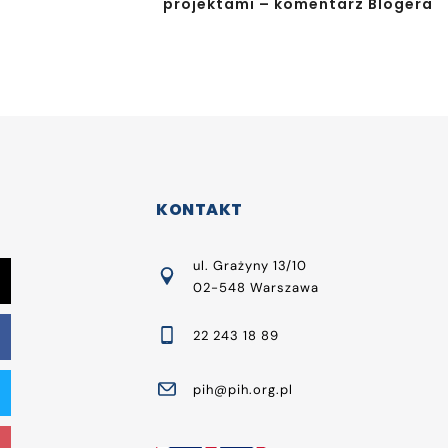
projektami – komentarz Blogera
KONTAKT
ul. Grażyny 13/10
02-548 Warszawa
22 243 18 89
pih@pih.org.pl