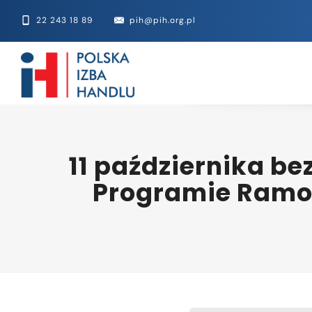
22 243 18 89
pih@pih.org.pl
11 października b
Programie Ramowy