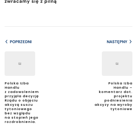
zwracamy się z pilną
POPRZEDNI
NASTĘPNY
Polska Izba
Polska Izba
Handlu
Handlu –
z zadowoleniem
komentarz dot.
przyjęła decyzję
projektu
Rządu o objęciu
podniesienia
akcyzą suszu
akcyzy na wyroby
tytoniowego
tytoniowe
bez względu
na stopień jego
rozdrobnienia.