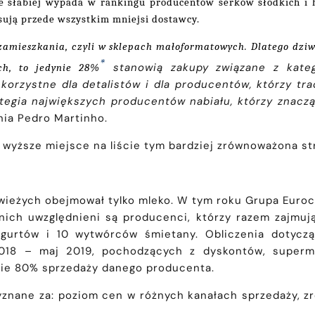
ie słabiej wypada w rankingu producentów serków słodkich i
sują przede wszystkim mniejsi dostawcy.
zamieszkania, czyli w sklepach małoformatowych. Dlatego dziw
*
stanowią zakupy związane z kateg
ch, to jedynie 28%
orzystne dla detalistów i dla producentów, którzy tr
ategia największych producentów nabiału, którzy znacz
nia Pedro Martinho.
wyższe miejsce na liście tym bardziej zrównoważona s
ieżych obejmował tylko mleko. W tym roku Grupa Eurocas
nich uwzględnieni są producenci, którzy razem zajmują
urtów i 10 wytwórców śmietany. Obliczenia dotyczą
018 – maj 2019, pochodzących z dyskontów, superma
mie 80% sprzedaży danego producenta.
znane za: poziom cen w różnych kanałach sprzedaży, z