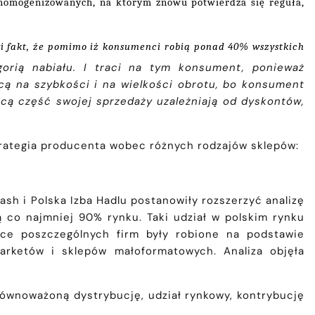
 homogenizowanych, na którym znowu potwierdza się reguła,
i fakt, że pomimo iż konsumenci robią ponad 40% wszystkich
orią nabiału. I traci na tym konsument, ponieważ
acą na szybkości i na wielkości obrotu, bo konsument
ącą część swojej sprzedaży uzależniają od dyskontów,
trategia producenta wobec różnych rodzajów sklepów:
h i Polska Izba Hadlu postanowiły rozszerzyć analizę
 co najmniej 90% rynku. Taki udział w polskim rynku
ce poszczególnych firm były robione na podstawie
rketów i sklepów małoformatowych. Analiza objęła
równoważoną dystrybucję, udział rynkowy, kontrybucję