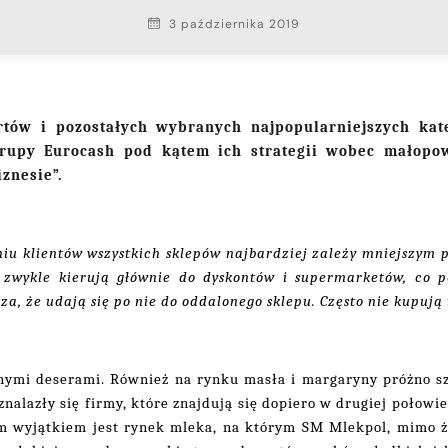
3 października 2019
rtów i pozostałych wybranych najpopularniejszych ka
Grupy Eurocash pod kątem ich strategii wobec małopo
znesie”.
niu klientów wszystkich sklepów najbardziej zależy mniejszy
zwykle kierują głównie do dyskontów i supermarketów, co po
za, że udają się po nie do oddalonego sklepu. Często nie kupuj
znymi deserami. Również na rynku masła i margaryny próżno 
znalazły się firmy, które znajdują się dopiero w drugiej połow
m wyjątkiem jest rynek mleka, na którym SM Mlekpol, mimo że 