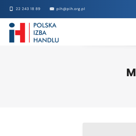
22 243 18 89
pih@pih.org.pl
M