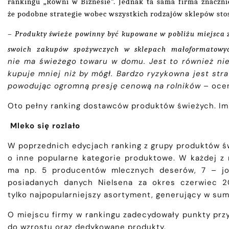
rankingu „Równi w Biznesie”. Jednak ta sama firma znaczn
że podobne strategie wobec wszystkich rodzajów sklepów sto
– Produkty świeże powinny być kupowane w pobliżu miejsca 
swoich zakupów spożywczych w sklepach małoformatowy
nie ma świeżego towaru w domu. Jest to również niek
kupuje mniej niż by mógł. Bardzo ryzykowna jest str
powodując ogromną presję cenową na rolników
– oce
Oto pełny ranking dostawców produktów świeżych. Im 
Mleko się rozlało
W poprzednich edycjach ranking z grupy produktów św
o inne popularne kategorie produktowe. W każdej z 
ma np. 5 producentów mlecznych deserów, 7 – jog
posiadanych danych Nielsena za okres czerwiec 2
tylko najpopularniejszy asortyment, generujący w su
O miejscu firmy w rankingu zadecydowały punkty przy
do wzrostu oraz dedykowane produkty.