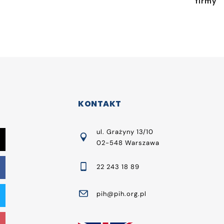
firmy
KONTAKT
ul. Grażyny 13/10
02-548 Warszawa
22 243 18 89
pih@pih.org.pl