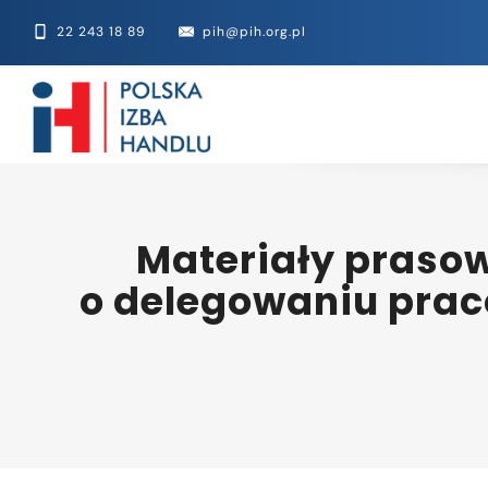
22 243 18 89
pih@pih.org.pl
Materiały prasow
o delegowaniu prac