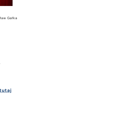
sław Gałka
y
tutaj