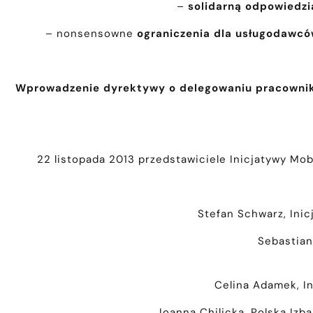
–
solidarną odpowiedzi
– nonsensowne
ograniczenia dla usługodawc
Wprowadzenie dyrektywy o delegowaniu pracowników
22 listopada 2013 przedstawiciele Inicjatywy Mob
Stefan Schwarz, Inic
Sebastian 
Celina Adamek, In
Joanna Chilicka, Polska Izba