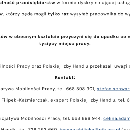
alność przedsiębiorstw
w formie dyskryminującej usłu
ów
, którzy będą mogli
tylko raz
wysyłać pracownika do wy
 w obecnym kształcie przyczyni się do upadku co najm
tysięcy miejsc pracy.
ilności Pracy oraz Polskiej Izby Handlu przekazali uwag
Kontakt:
jatywa Mobilności Pracy, tel. 668 898 901,
stefan.schwar
Filipek-Kaźmierczak, ekspert Polskiej Izby Handlu, tel. 
icjatywa Mobilności Pracy, tel. 668 898 944,
celina.ada
 Handlu, tel. 728 253 660,
joanna.chilicka@pih.org.pl
(pro