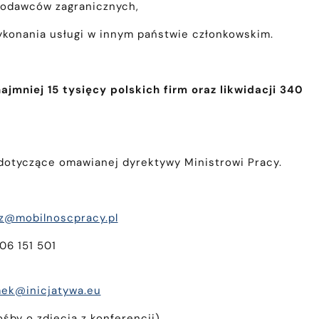
godawców zagranicznych,
konania usługi w innym państwie członkowskim.
niej 15 tysięcy polskich firm oraz likwidacji 340
i dotyczące omawianej dyrektywy Ministrowi Pracy.
z@mobilnoscpracy.pl
606 151 501
mek@inicjatywa.eu
śby o zdjęcia z konferencji)