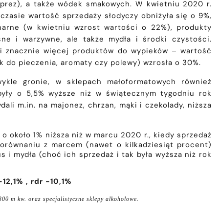
imprez), a także wódek smakowych. W kwietniu 2020 r.
czasie wartość sprzedaży słodyczy obniżyła się o 9%,
inarne (w kwietniu wzrost wartości o 22%), produkty
e i warzywne, ale także mydła i środki czystości.
li znacznie więcej produktów do wypieków – wartość
ek do pieczenia, aromaty czy polewy) wzrosła o 30%.
wykle gronie, w sklepach małoformatowych również
były o 5,5% wyższe niż w świątecznym tygodniu rok
li m.in. na majonez, chrzan, mąki i czekolady, niższa
o około 1% niższa niż w marcu 2020 r., kiedy sprzedaż
orównaniu z marcem (nawet o kilkadziesiąt procent)
 i mydła (choć ich sprzedaż i tak była wyższa niż rok
2,1% , rdr -10,1%
00 m kw. oraz specjalistyczne sklepy alkoholowe.