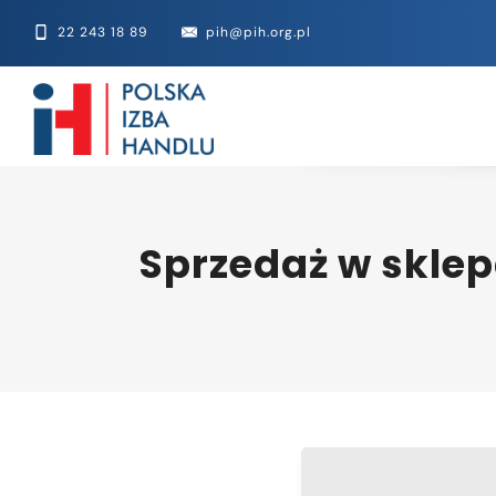
22 243 18 89
pih@pih.org.pl
Sprzedaż w skle