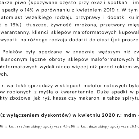
 także piwo (spożywane często przy okazji spotkań i 
spadły o 14% w porównaniu z kwietniem 2019 r. W tym 
 natomiast wszelkiego rodzaju przyprawy i dodatki kul
 o 16%), tłuszcze, żywność mrożona, przetwory mięsn
kwarantanny, klienci sklepów małoformatowych kupowa
 wydatki na różnego rodzaju dodatki do ciast (jak prosz
u Polaków były spędzane w znacznie węższym niż z
elkanocnym łączne obroty sklepów małoformatowych 
łoformatowych wydali nieco więcej niż przed rokiem wyda
ych.
 r. wartość sprzedaży w sklepach małoformatowych była 
w robionych z myślą o kwarantannie. Duże spadki w p
y zbożowe, jak ryż, kasza czy makaron, a także spirytus
 wyłączeniem dyskontów) w kwietniu 2020 r.: mdm -1
 m kw., średnie sklepy spożywcze 41-100 m kw., duże sklepy spożywcze 101-3