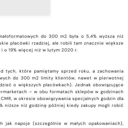
 małoformatowych do 300 m2 była o 5,4% wyższa niż
skie placówki rzadziej, ale robili tam znacznie większe
 i o 19% więcej niż w lutym 2020 r.
%
od tych, które pamiętamy sprzed roku, a zachowania
wych do 300 m2 limity klientów, nawet w pierwotnej
edzieć o większych placówkach). Jednak obowiązujące
upermarketach – w obu formatach sklepów w godzinach
ch CMR, w okresie obowiązywania specjalnych godzin dla
 niższe niż godzinę później kiedy zakupy mogli robić
ch jak napoje (szczególnie w małych opakowaniach),