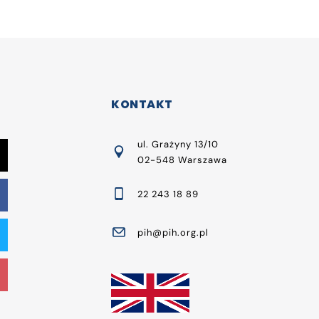
KONTAKT
ul. Grażyny 13/10
02-548 Warszawa
22 243 18 89
pih@pih.org.pl