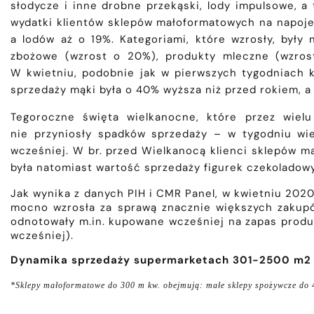
słodycze i inne drobne przekąski, lody impulsowe, a
wydatki klientów sklepów małoformatowych na napoje 
a lodów aż o 19%. Kategoriami, które wzrosły, były
zbożowe (wzrost o 20%), produkty mleczne (wzrost
W kwietniu, podobnie jak w pierwszych tygodniach 
sprzedaży mąki była o 40% wyższa niż przed rokiem, a
Tegoroczne święta wielkanocne, które przez wiel
nie przyniosły spadków sprzedaży – w tygodniu wi
wcześniej. W br. przed Wielkanocą klienci sklepów ma
była natomiast wartość sprzedaży figurek czekoladow
Jak wynika z danych PIH i CMR Panel, w kwietniu 2020
mocno wzrosła za sprawą znacznie większych zakupó
odnotowały m.in. kupowane wcześniej na zapas produkt
wcześniej).
Dynamika sprzedaży supermarketach 301-2500 m2 (z
*Sklepy małoformatowe do 300 m kw. obejmują: małe sklepy spożywcze do 40