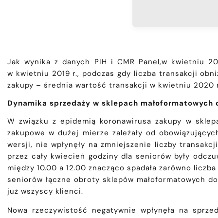
Jak wynika z danych PIH i CMR Panel,w kwietniu 2
w kwietniu 2019 r., podczas gdy liczba transakcji obni
zakupy – średnia wartość transakcji w kwietniu 2020 r.
Dynamika sprzedaży w sklepach małoformatowych d
W związku z epidemią koronawirusa zakupy w sklepa
zakupowe w dużej mierze zależały od obowiązującyc
wersji, nie wpłynęły na zmniejszenie liczby transa
przez cały kwiecień godziny dla seniorów były odcz
między 10.00 a 12.00 znacząco spadała zarówno liczba 
seniorów łączne obroty sklepów małoformatowych do 3
już wszyscy klienci.
Nowa rzeczywistość negatywnie wpłynęła na sprzeda