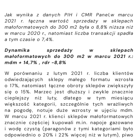
Jak wynika z danych PIH i CMR Panel,
w marcu
2021 r. łączna wartość sprzedaży w sklepach
małoformatowych do 300 m2 była o 8,8% niższa niż
w marcu 2020 r., natomiast liczba transakcji spadła
a tym czasie o 7,4%.
Dynamika sprzedaży w sklepach
małoformatowych do 300 m2 w marcu 2021 r.:
mdm + 14,7% , rdr -8,8%
W porównaniu z lutym 2021 r. liczba klientów
odwiedzających sklepy małego formatu wzrosła
o 17%, natomiast łączne obroty sklepów zwiększyły
się o 15%. Marzec jest dłuższy i zwykle znacznie
cieplejszy niż luty, dlatego w tym miesiącu
większość kategorii, szczególnie tych wrażliwych
na pogodę, notuje duże wzrosty w ujęciu mdm.
W marcu 2021 r. klienci sklepów małoformatowych
znacznie częściej kupowali m.in. napoje gazowane
i wodę czystą (paragonów z tymi kategoriami było
odpowiednio o 20% i 22% więcej niż w lutym), piwo