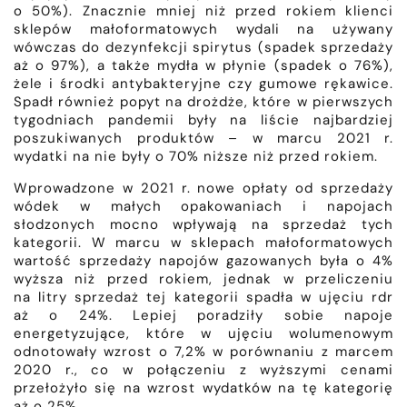
o 50%). Znacznie mniej niż przed rokiem klienci
sklepów małoformatowych wydali na używany
wówczas do dezynfekcji spirytus (spadek sprzedaży
aż o 97%), a także mydła w płynie (spadek o 76%),
żele i środki antybakteryjne czy gumowe rękawice.
Spadł również popyt na drożdże, które w pierwszych
tygodniach pandemii były na liście najbardziej
poszukiwanych produktów – w marcu 2021 r.
wydatki na nie były o 70% niższe niż przed rokiem.
Wprowadzone w 2021 r. nowe opłaty od sprzedaży
wódek w małych opakowaniach i napojach
słodzonych mocno wpływają na sprzedaż tych
kategorii. W marcu w sklepach małoformatowych
wartość sprzedaży napojów gazowanych była o 4%
wyższa niż przed rokiem, jednak w przeliczeniu
na litry sprzedaż tej kategorii spadła w ujęciu rdr
aż o 24%. Lepiej poradziły sobie napoje
energetyzujące, które w ujęciu wolumenowym
odnotowały wzrost o 7,2% w porównaniu z marcem
2020 r., co w połączeniu z wyższymi cenami
przełożyło się na wzrost wydatków na tę kategorię
aż o 25%.