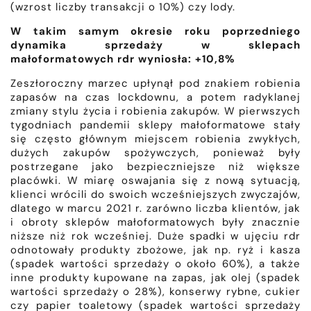
(wzrost liczby transakcji o 10%) czy lody.
W takim samym okresie roku poprzedniego
dynamika sprzedaży w sklepach
małoformatowych rdr wyniosła: +10,8%
Zeszłoroczny marzec upłynął pod znakiem robienia
zapasów na czas lockdownu, a potem radyklanej
zmiany stylu życia i robienia zakupów. W pierwszych
tygodniach pandemii sklepy małoformatowe stały
się często głównym miejscem robienia zwykłych,
dużych zakupów spożywczych, ponieważ były
postrzegane jako bezpieczniejsze niż większe
placówki. W miarę oswajania się z nową sytuacją,
klienci wrócili do swoich wcześniejszych zwyczajów,
dlatego w marcu 2021 r. zarówno liczba klientów, jak
i obroty sklepów małoformatowych były znacznie
niższe niż rok wcześniej. Duże spadki w ujęciu rdr
odnotowały produkty zbożowe, jak np. ryż i kasza
(spadek wartości sprzedaży o około 60%), a także
inne produkty kupowane na zapas, jak olej (spadek
wartości sprzedaży o 28%), konserwy rybne, cukier
czy papier toaletowy (spadek wartości sprzedaży