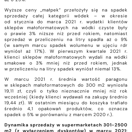
Wyższe ceny „małpek” przełożyły się na spadek
sprzedaży całej kategorii wódek – w okresie
od stycznia do marca 2021 r. wydatki klientów
sklepów małoformatowych na wódki czyste były
o prawie 3% niższe niż przed rokiem, natomiast
sprzedaż w przeliczeniu na litry spadła aż o 9%
(w samym marcu spadek wolumenu w ujęciu rdr
wyniósł aż 17%). W pierwszym kwartale 2021 r.
klienci sklepów małoformatowych wydali na wódki
smakowe o 3% mniej niż przed rokiem, jednak
w przeliczeniu na litry spadek wyniósł niemal 13%.
W marcu 2021 r. średnia wartość paragonu
w sklepach małoformatowych do 300 m2 wyniosła
19,11 zł, czyli o tylko nieznacznie mniej niż rok
wcześniej (kiedy klienci wydawali na zakupy średnio
19,44 zł). W ostatnim miesiącu do koszyka trafiało
średnio 4,1 opakowań produktów, co oznacza
spadek o 5% w porównaniu z marcem 2020 r.).
Dynamika sprzedaży w supermarketach 301-2500
m2 (z wyłączeniem dyskontów) w marcu 2021: