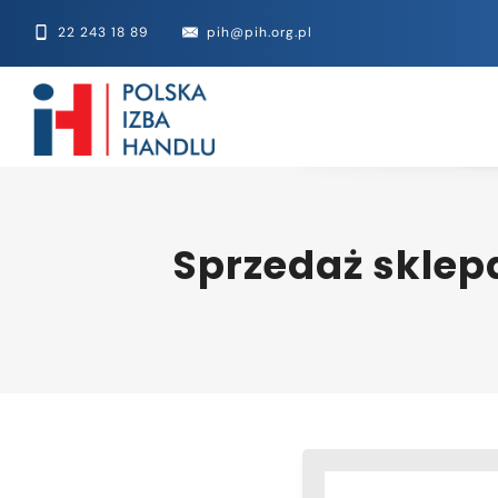
22 243 18 89
pih@pih.org.pl
Sprzedaż sklep