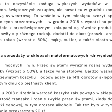
 to oczywiście zasługa większych wydatków w ok
żych, świątecznych zakupów, ale nawet tu w grudniu z
wą sylwestrową. To właśnie w tym miesiącu szczyt spr
ie tych prezentowych – w grudniu 2018 r. wydatki na pr
liście z przedświątecznymi zakupami są również produ
awiły się różnego rodzaju dodatki do ciast (proszki, ar
a kakao (wzrost o 50%), mąkę, cukier, a także ciasta w
a sprzedaży w sklepach małoformatowych rdr wynios
li mocnych i win. Przed świętami wyraźnie rosną wyda
sky (wzrost o 50%), a także wina stołowe. Bardzo ważna
 dziewiątym koszyku i odpowiadały za 14% obrotów skl
tym dniu co piętnasty klient.
niu 2018 r. średnia wartość koszyka zakupowego w sklep
rtość transakcji rośnie zwykle przed świętami, kiedy d
łki cenowej, w tym droższe alkohole. Tak też było w ty
nie przekraczała 20 zł.