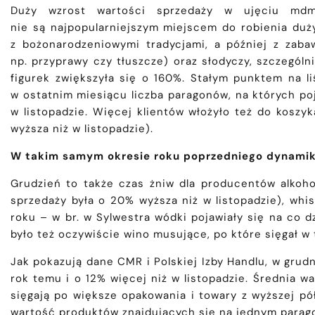
Duży wzrost wartości sprzedaży w ujęciu mdm
nie są najpopularniejszym miejscem do robienia du
z bożonarodzeniowymi tradycjami, a później z zaba
np. przyprawy czy tłuszcze) oraz słodyczy, szczególn
figurek zwiększyła się o 160%. Stałym punktem na 
w ostatnim miesiącu liczba paragonów, na których poj
w listopadzie. Więcej klientów włożyło też do koszyk
wyższa niż w listopadzie).
W takim samym okresie roku poprzedniego dynamik
Grudzień to także czas żniw dla producentów alkoho
sprzedaży była o 20% wyższa niż w listopadzie), whi
roku – w br. w Sylwestra wódki pojawiały się na co
było też oczywiście wino musujące, po które sięgał w 
Jak pokazują dane CMR i Polskiej Izby Handlu, w grud
rok temu i o 12% więcej niż w listopadzie. Średnia wa
sięgają po większe opakowania i towary z wyższej pó
wartość produktów znajdujących się na jednym parago