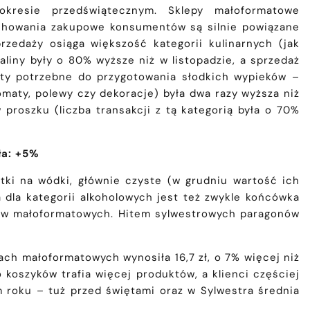
resie przedświątecznym. Sklepy małoformatowe
achowania zakupowe konsumentów są silnie powiązane
zedaży osiąga większość kategorii kulinarnych (jak
aliny były o 80% wyższe niż w listopadzie, a sprzedaż
kty potrzebne do przygotowania słodkich wypieków –
omaty, polewy czy dekoracje) była dwa razy wyższa niż
 proszku (liczba transakcji z tą kategorią była o 70%
ła: +5%
tki na wódki, głównie czyste (w grudniu wartość ich
 dla kategorii alkoholowych jest też zwykle końcówka
epów małoformatowych. Hitem sylwestrowych paragonów
ach małoformatowych wynosiła 16,7 zł, o 7% więcej niż
o koszyków trafia więcej produktów, a klienci częściej
m roku – tuż przed świętami oraz w Sylwestra średnia