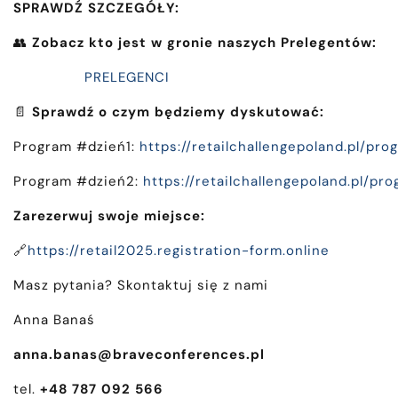
SPRAWDŹ SZCZEGÓŁY:
👥
Zobacz kto jest w gronie naszych Prelegentów:
PRELEGENCI
📄
Sprawdź o czym będziemy dyskutować:
Program #dzień1:
https://retailchallengepoland.pl/pro
Program #dzień2:
https://retailchallengepoland.pl/pr
Zarezerwuj swoje miejsce:
🔗
https://retail2025.registration-form.online
Masz pytania? Skontaktuj się z nami
Anna Banaś
anna.banas@braveconferences.pl
tel.
+48
787
092 566