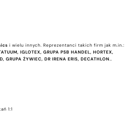
nics
i wielu innych. Reprezentanci takich firm jak m.in.:
TATUUM, IGLOTEX, GRUPA PSB HANDEL, HORTEX,
, GRUPA ŻYWIEC, DR IRENA ERIS, DECATHLON
…
ań 1:1