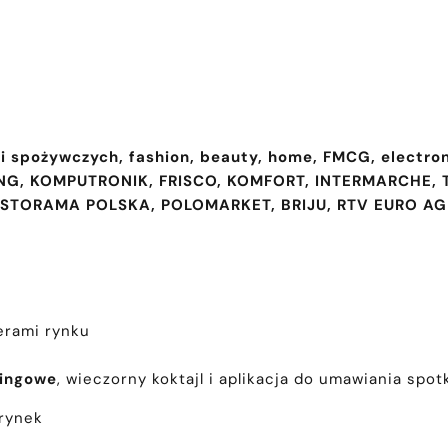
ci spożywczych, fashion, beauty, home, FMCG, electro
G, KOMPUTRONIK, FRISCO, KOMFORT, INTERMARCHE, 
STORAMA POLSKA, POLOMARKET, BRIJU, RTV EURO AGD
erami rynku
kingowe
, wieczorny koktajl i aplikacja do umawiania spotk
 rynek