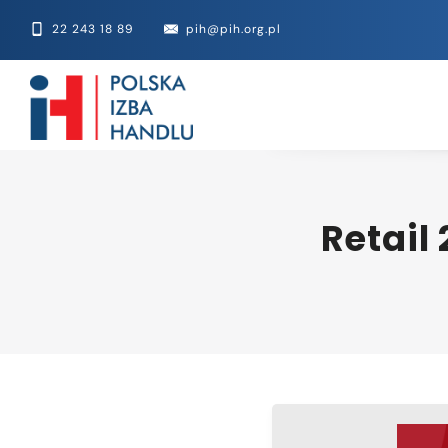
22 243 18 89
pih@pih.org.pl
Retail