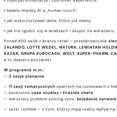
▪️ hiperpersonalizacja i customer experience,
▪️ balans między AI a „human touch”,
▪️ jak wykorzystywać dane, które już mamy,
▪️ jak nie zgubić się w analizach i skupić na wdrażaniu.
Ponad 400 osób z branży retail – przedstawiciele
sie
ZALANDO, LOTTE WEDEL, NATURA, LEWIATAN HOLDIN
KAZAR, GRUPA EUROCASH, WOLT, SUPER-PHARM, CA
a to dopiero początek!
W programie m.in.:
✅
2 sesje plenarne
✅
11 sesji tematycznych
opartych na rozmowach z lid
✅ konkretne
case studies i fireside chats
✅ warsztaty problem solving zone,
śniadanie networ
✅ setki rozmów – z tymi, którzy mają realny wpływ na