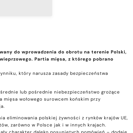
wany do wprowadzenia do obrotu na terenie Polski,
wieprzowego. Partia mięsa, z którego pobrano
ynniku, który narusza zasady bezpieczeństwa
ośrednie lub pośrednie niebezpieczeństwo grożące
ania mięsa wołowego surowcem końskim przy
a.
a eliminowania polskiej żywności z rynków krajów UE,
w, zarówno w Polsce jak i w innych krajach.
iały charakter daleko posuniętych pomówień – dodaje