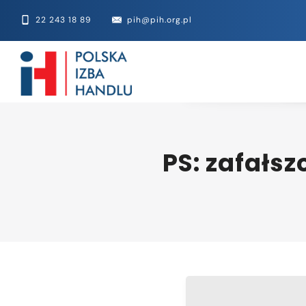
22 243 18 89
pih@pih.org.pl
PS: zafałsz