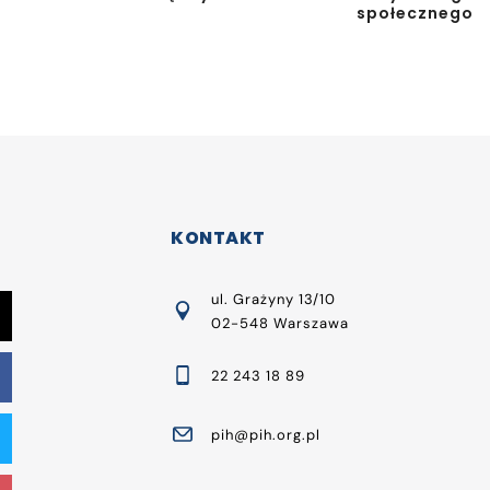
społecznego
KONTAKT
ul. Grażyny 13/10
02-548 Warszawa
22 243 18 89
pih@pih.org.pl