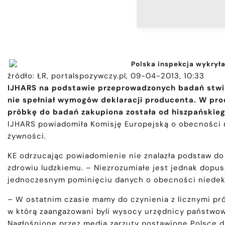
Polska inspekcja wykry
źródło: ŁR, portalspozywczy.pl, 09-04-2013, 10:33
IJHARS na podstawie przeprowadzonych badań stwie
nie spełniał wymogów deklaracji producenta. W pro
próbkę do badań zakupiona została od hiszpańskie
IJHARS powiadomiła Komisję Europejską o obecności 
żywności.
KE odrzucając powiadomienie nie znalazła podstaw d
zdrowiu ludzkiemu. – Niezrozumiałe jest jednak dopu
jednoczesnym pominięciu danych o obecności niedek
– W ostatnim czasie mamy do czynienia z licznymi pró
w którą zaangażowani byli wysocy urzędnicy państwow
Nagłośnione przez media zarzuty postawione Polsce 