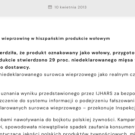
10 kwietnia 2013
ła wieprzowinę w hiszpańskim produkcie wołowym
rdziła, że produkt oznakowany jako wołowy, przygoto
dukcie stwierdzono 29 proc. niedeklarowanego mięsa 
go dostawcy.
niedeklarowanego surowca wieprzowego jako realnym cz
o uznania wyniku przedstawionego przez IJHARS za bezp
szczenie do systemu informacji o podejrzeniu fałszow
larowanych surowca wieprzowego – przekonuje Inspekcj
bami nawoływania do bojkotu polskiej żywności. Kampani
i, spowodowała niewątpliwie spadek zaufania konsumentó
dotyczące jakości polskich produktów żywnościowych, m