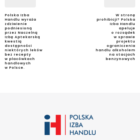
Polska Izba
W stronę
Handlu wyraża
prohibicji? Polska
zdziwienie
Izba Handlu
podniesioną
apeluje
przez Naczelną
o rozsądek
Izbę Aptekarską
w sprawie
kwestią
projektu
dostępności
ograniczenia
niektórych leków
handlu alkoholem
bez recepty
na stacjach
w placówkach
benzynowych
handlowych
w Polsce.