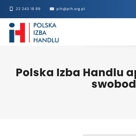
22 243 18 89
pih@pih.org.pl
Polska Izba Handlu a
swobodę