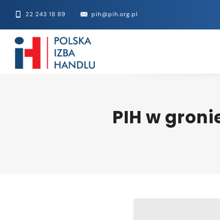
22 243 18 89
pih@pih.org.pl
PIH w gron