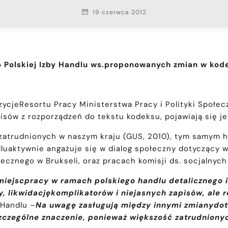
19 czerwca 2012
 Polskiej Izby Handlu ws.proponowanych zmian w kod
zycjeResortu Pracy Ministerstwa Pracy i Polityki Społe
isów z rozporządzeń do tekstu kodeksu, pojawiają się j
bzatrudnionych w naszym kraju (GUS, 2010), tym samym h
luaktywnie angażuje się w dialog społeczny dotyczący 
łecznego w Brukseli, oraz pracach komisji ds. socjalny
 miejscpracy w ramach polskiego handlu detalicznego
cy, likwidacjękomplikatorów i niejasnych zapisów, al
 Handlu
–
Na uwagę zasługują między innymi zmianydot
zczególne znaczenie, ponieważ większość zatrudniony