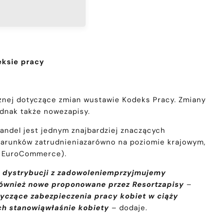
eksie pracy
cznej dotyczące zmian wustawie Kodeks Pracy. Zmiany
ednak także nowezapisy.
andel jest jednym znajbardziej znaczących
warunków zatrudnieniazarówno na poziomie krajowym,
ch EuroCommerce).
 i dystrybucji z zadowoleniemprzyjmujemy
e również nowe proponowane przez Resortzapisy
–
yczące zabezpieczenia pracy kobiet w ciąży
ch stanowiąwłaśnie kobiety
–
dodaje.