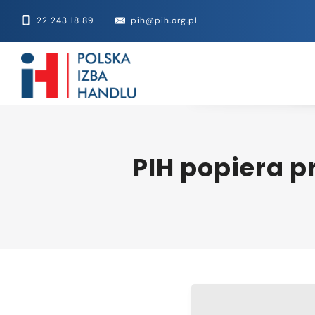
22 243 18 89
pih@pih.org.pl
PIH popiera 