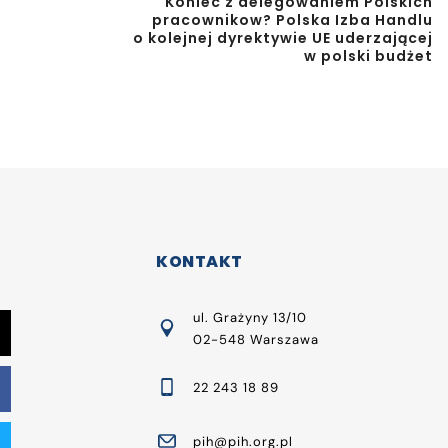
Koniec z delegowaniem Polskich
pracownikow? Polska Izba Handlu
o kolejnej dyrektywie UE uderzającej
w polski budżet
KONTAKT
ul. Grażyny 13/10
02-548 Warszawa
22 243 18 89
pih@pih.org.pl