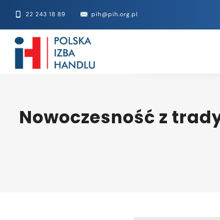
22 243 18 89
pih@pih.org.pl
Nowoczesność z trady