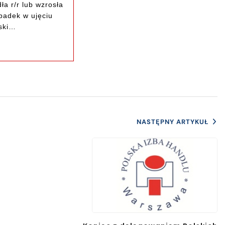
a r/r lub wzrosła
spadek w ujęciu
ński…
NASTĘPNY ARTYKUŁ