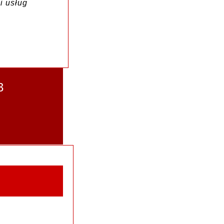
i usług
3