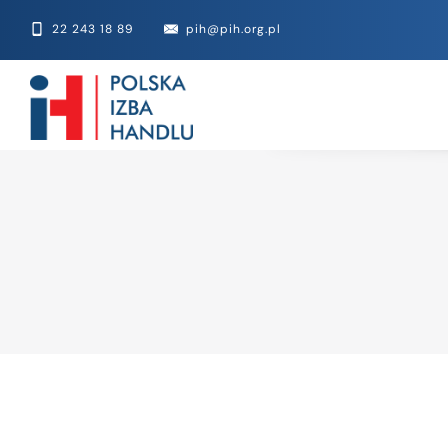
22 243 18 89
pih@pih.org.pl