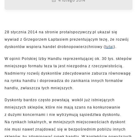
4 lutego 2014
28 stycznia 2014 na stronie protalspozywczy.pl ukazał się
wywiad z Grzegorzem Łaptasiem prezentującym tezę, że rozwój
dyskontów wspiera handel drobnopowierzchniowy (
tutaj
).
W opinii Polskiej Izby Handlu reprezentującej ok. 30 tys. sklepów
mniejszego formatu teza ta jest niezgodna z rzeczywistością.
Nadmierny rozwój dyskontów zdecydowanie zaburza równowagę
na rynku handlu i doprowadza do zanikania innych formatów
handlu, zwłaszcza tych mniejszych.
Dyskonty bardzo często powstają wokół już istniejących
mniejszych sklepów, które nie mają szans na konkurowanie
z dużymi koncernami i nie wytrzymują sąsiedztwa dyskontu.
Na rynkach lokalnych, w mniejszych miejscowościach dyskont
nie musi nawet znajdować się w bezpośrednim pobliżu innych
sklepów, by zdominować rynek handlu. W kontekście powyższych