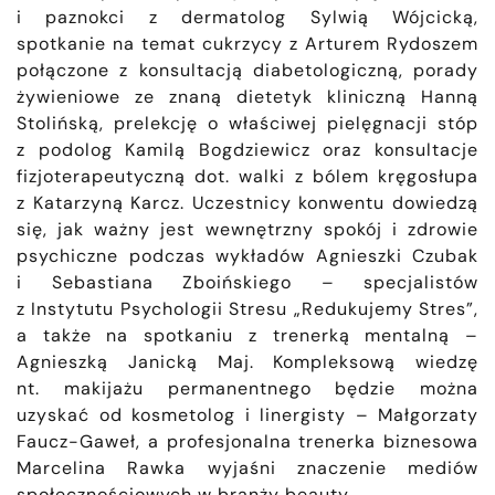
i paznokci z dermatolog Sylwią Wójcicką,
spotkanie na temat cukrzycy z Arturem Rydoszem
połączone z konsultacją diabetologiczną, porady
żywieniowe ze znaną dietetyk kliniczną Hanną
Stolińską, prelekcję o właściwej pielęgnacji stóp
z podolog Kamilą Bogdziewicz oraz konsultacje
fizjoterapeutyczną dot. walki z bólem kręgosłupa
z Katarzyną Karcz. Uczestnicy konwentu dowiedzą
się, jak ważny jest wewnętrzny spokój i zdrowie
psychiczne podczas wykładów Agnieszki Czubak
i Sebastiana Zboińskiego – specjalistów
z Instytutu Psychologii Stresu „Redukujemy Stres”,
a także na spotkaniu z trenerką mentalną –
Agnieszką Janicką Maj. Kompleksową wiedzę
nt. makijażu permanentnego będzie można
uzyskać od kosmetolog i linergisty – Małgorzaty
Faucz-Gaweł, a profesjonalna trenerka biznesowa
Marcelina Rawka wyjaśni znaczenie mediów
społecznościowych w branży beauty.