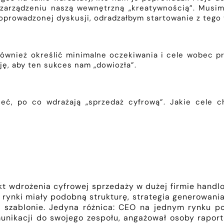
zarządzeniu naszą wewnętrzną „kreatywnością”. Musim
poprowadzonej dyskusji, odradzałbym startowanie z tego
wnież określić minimalne oczekiwania i cele wobec pro
cję, aby ten sukces nam „dowiozła”.
eć, po co wdrażają „sprzedaż cyfrową”. Jakie cele c
t wdrożenia cyfrowej sprzedaży w dużej firmie handl
ł, rynki miały podobną strukturę, strategia generowan
zablonie. Jedyna różnica: CEO na jednym rynku pot
omunikacji do swojego zespołu, angażował osoby rapo