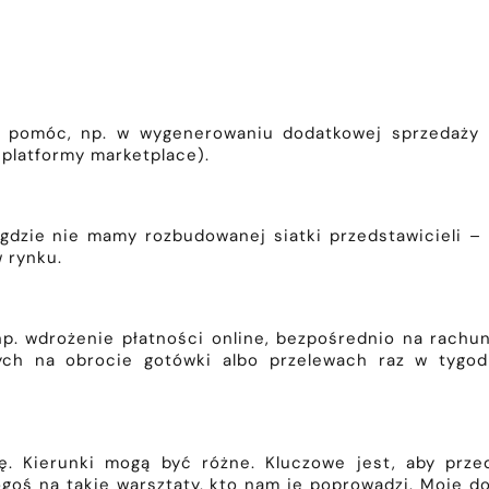
że pomóc, np. w wygenerowaniu dodatkowej sprzedaży
platformy marketplace).
, gdzie nie mamy rozbudowanej siatki przedstawicieli –
 rynku.
p. wdrożenie płatności online, bezpośrednio na rachune
ych na obrocie gotówki albo przelewach raz w tygo
ję. Kierunki mogą być różne. Kluczowe jest, aby prz
goś na takie warsztaty, kto nam je poprowadzi. Moje 