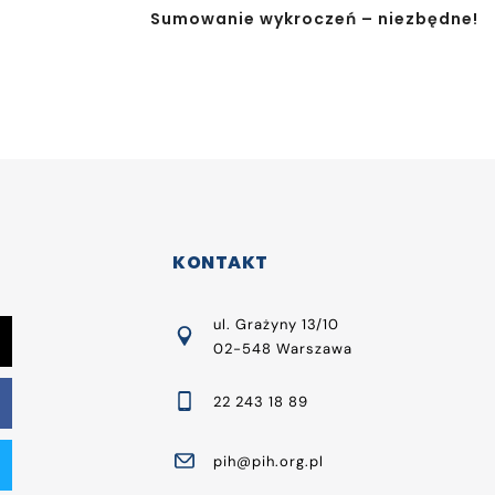
Sumowanie wykroczeń – niezbędne!
KONTAKT
ul. Grażyny 13/10
02-548 Warszawa
22 243 18 89
pih@pih.org.pl