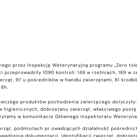
go przez Inspekcję Weterynaryjną programu „Zero toler
ski przeprowadziły 1090 kontroli: 149 w rzeźniach, 169 
ierząt, 97 u pośredników w handlu zwierzętami, 81 śro
 8h.
wczego produktów pochodzenia zwierzęcego dotyczyły: 
w higienicznych, dobrostanu zwierząt, właściwego pos
czytamy w komunikacie Głównego Inspektoratu Weterynar
erząt, podmiotach pr owadzących działalność pośrednic
prowadzenia dokumentacji, identyfikacji zwierząt, dobro