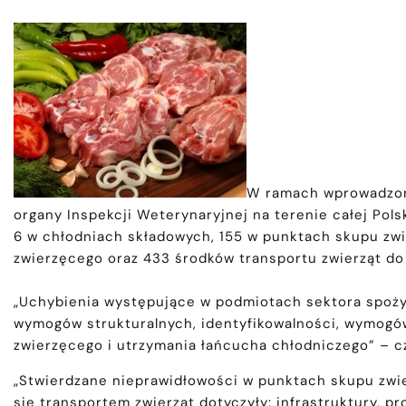
W ramach wprowadzone
organy Inspekcji Weterynaryjnej na terenie całej Pol
6 w chłodniach składowych, 155 w punktach skupu zw
zwierzęcego oraz 433 środków transportu zwierząt do
„Uchybienia występujące w podmiotach sektora spoży
wymogów strukturalnych, identyfikowalności, wymogó
zwierzęcego i utrzymania łańcucha chłodniczego” – 
„Stwierdzane nieprawidłowości w punktach skupu zwi
się transportem zwierząt dotyczyły: infrastruktury, 