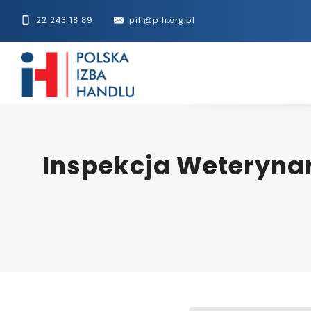
22 243 18 89
pih@pih.org.pl
Inspekcja Weterynar