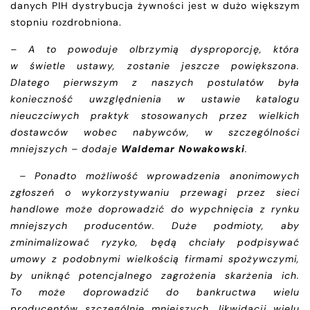
danych PIH dystrybucja żywności jest w dużo większym
stopniu rozdrobniona.
– A to powoduje olbrzymią dysproporcję, która
w świetle ustawy, zostanie jeszcze powiększona.
Dlatego pierwszym z naszych postulatów była
konieczność uwzględnienia w ustawie katalogu
nieuczciwych praktyk stosowanych przez wielkich
dostawców wobec nabywców, w szczególności
mniejszych – dodaje
Waldemar Nowakowski
.
– Ponadto możliwość wprowadzenia anonimowych
zgłoszeń o wykorzystywaniu przewagi przez sieci
handlowe może doprowadzić do wypchnięcia z rynku
mniejszych producentów. Duże podmioty, aby
zminimalizować ryzyko, będą chciały podpisywać
umowy z podobnymi wielkością firmami spożywczymi,
by uniknąć potencjalnego zagrożenia skarżenia ich.
To może doprowadzić do bankructwa wielu
producentów szczególnie mniejszych, likwidacji wielu