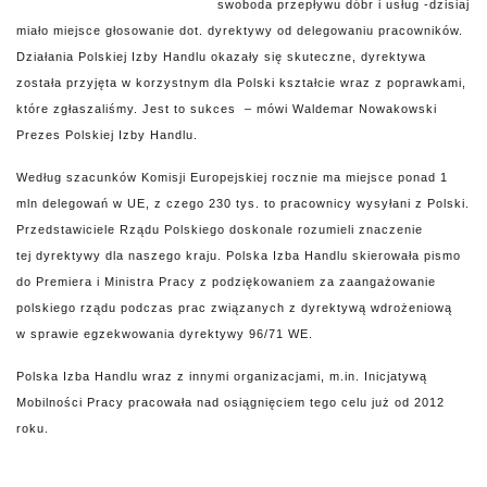
swoboda przepływu dóbr i usług -dzisiaj
miało miejsce głosowanie dot. dyrektywy od delegowaniu pracowników.
Działania Polskiej Izby Handlu okazały się skuteczne, dyrektywa
została przyjęta w korzystnym dla Polski kształcie wraz z poprawkami,
które zgłaszaliśmy. Jest to sukces – mówi Waldemar Nowakowski
Prezes Polskiej Izby Handlu.
Według szacunków Komisji Europejskiej rocznie ma miejsce ponad 1
mln delegowań w UE, z czego 230 tys. to pracownicy wysyłani z Polski.
Przedstawiciele Rządu Polskiego doskonale rozumieli znaczenie
tej dyrektywy dla naszego kraju. Polska Izba Handlu skierowała pismo
do Premiera i Ministra Pracy z podziękowaniem za zaangażowanie
polskiego rządu podczas prac związanych z dyrektywą wdrożeniową
w sprawie egzekwowania dyrektywy 96/71 WE.
Polska Izba Handlu wraz z innymi organizacjami, m.in. Inicjatywą
Mobilności Pracy pracowała nad osiągnięciem tego celu już od 2012
roku.