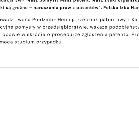
Fundacja JWP Masz pomysł? Masz patent. Masz zysk! organizu
ki są groźne – naruszenia praw z patentów”. Polska Izba Han
owadzi Iwona Płodzich- Hennig, rzecznik patentowy z Kan
cyjne pomysły w przedsiębiorstwie, wskaże podobieńst
 opowie w skrócie o procedurze zgłoszenia patentu. Pr
omocą studium przypadku.