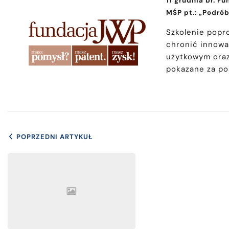
11 grudnia br. 
MŚP pt.: „Podrób
Szkolenie popr
chronić innowa
użytkowym oraz
pokazane za p
POPRZEDNI ARTYKUŁ