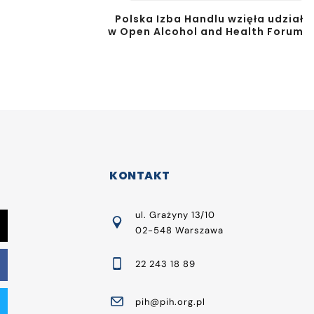
Polska Izba Handlu wzięła udział
w Open Alcohol and Health Forum
KONTAKT
ul. Grażyny 13/10
02-548 Warszawa
22 243 18 89
pih@pih.org.pl