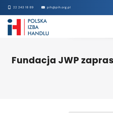
22 243 18 89
pih@pih.org.pl
Fundacja JWP zapras