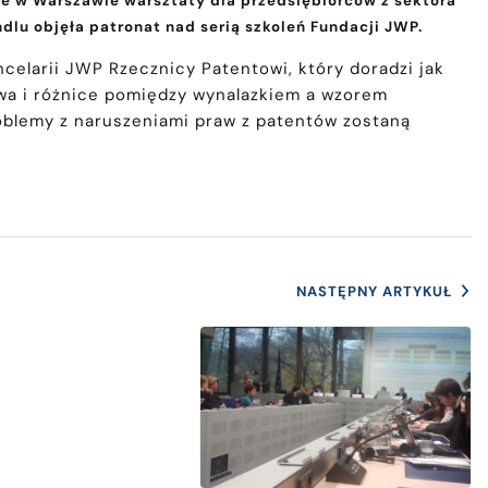
je w Warszawie warsztaty dla przedsiębiorców z sektora
dlu objęła patronat nad serią szkoleń Fundacji JWP.
celarii JWP Rzecznicy Patentowi, który doradzi jak
wa i różnice pomiędzy wynalazkiem a wzorem
oblemy z naruszeniami praw z patentów zostaną
NASTĘPNY ARTYKUŁ