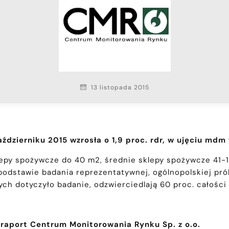
13 listopada 2015
ierniku 2015 wzrosła o 1,9 proc. rdr, w ujęciu mdm w
epy spożywcze do 40 m2, średnie sklepy spożywcze 41-
 podstawie badania reprezentatywnej, ogólnopolskiej p
ch dotyczyło badanie, odzwierciedlają 60 proc. całości
raport Centrum Monitorowania Rynku Sp. z o.o.