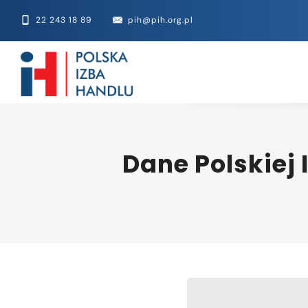
22 243 18 89
pih@pih.org.pl
Dane Polskiej 