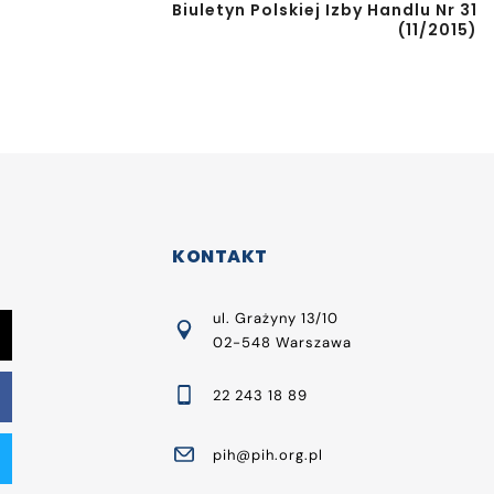
Biuletyn Polskiej Izby Handlu Nr 31
(11/2015)
KONTAKT
ul. Grażyny 13/10
02-548 Warszawa
22 243 18 89
pih@pih.org.pl